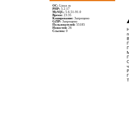
ОС:
Linux m
PHP:
5.2.17
MySQL:
5.6.51-91.0
Время:
23:35
Кэширование:
Запрещено
GZIP:
Запрещено
Пользователей:
55185
Новостей:
26
Н
Ссылок:
0
п
В
П
П
М
П
О
ч
Р
Г
Т