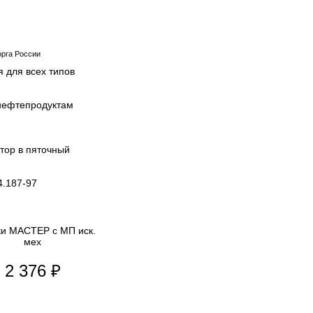
рга России
 для всех типов
 нефтепродуктам
тор в пяточный
4.187-97
ки МАСТЕР с МП иск.
мех
2 376 ₽