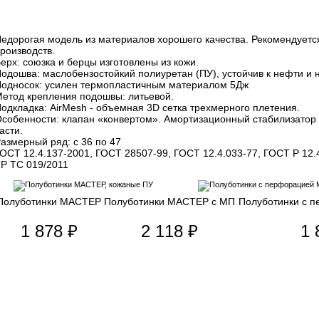
едорогая модель из материалов хорошего качества. Рекомендуется
роизводств.
ерх: союзка и берцы изготовлены из кожи.
одошва: маслобензостойкий полиуретан (ПУ), устойчив к нефти и
односок: усилен термопластичным материалом 5Дж
етод крепления подошвы: литьевой.
одкладка: AirMesh - объемная 3D сетка трехмерного плетения.
собенности: клапан «конвертом». Амортизационный стабилизатор
асти.
азмерный ряд: с 36 по 47
ОСТ 12.4.137-2001, ГОСТ 28507-99, ГОСТ 12.4.033-77, ГОСТ Р 12.
Р ТС 019/2011
Полуботинки МАСТЕР
Полуботинки МАСТЕР с МП
Полуботинки с 
1 878 ₽
2 118 ₽
1 