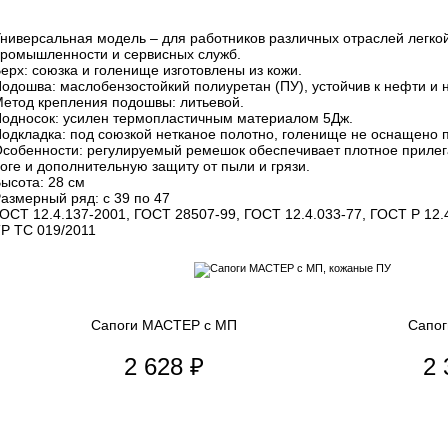
ниверсальная модель – для работников различных отраслей легко
ромышленности и сервисных служб.
ерх: союзка и голенище изготовлены из кожи.
одошва: маслобензостойкий полиуретан (ПУ), устойчив к нефти и
етод крепления подошвы: литьевой.
односок: усилен термопластичным материалом 5Дж.
одкладка: под союзкой нетканое полотно, голенище не оснащено 
собенности: регулируемый ремешок обеспечивает плотное прилег
оге и дополнительную защиту от пыли и грязи.
ысота: 28 см
азмерный ряд: с 39 по 47
ОСТ 12.4.137-2001, ГОСТ 28507-99, ГОСТ 12.4.033-77, ГОСТ Р 12.
Р ТС 019/2011
Сапоги МАСТЕР с МП
Сапо
2 628 ₽
2 