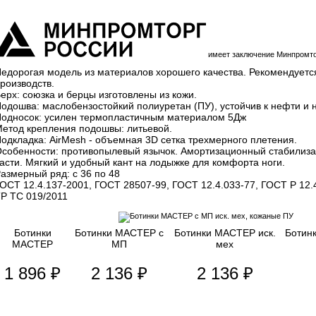
имеет заключение Минпромто
едорогая модель из материалов хорошего качества. Рекомендуется
роизводств.
ерх: союзка и берцы изготовлены из кожи.
одошва: маслобензостойкий полиуретан (ПУ), устойчив к нефти и
односок: усилен термопластичным материалом 5Дж
етод крепления подошвы: литьевой.
одкладка: AirMesh - объемная 3D сетка трехмерного плетения.
собенности: противопылевый язычок. Амортизационный стабилиза
асти. Мягкий и удобный кант на лодыжке для комфорта ноги.
азмерный ряд: с 36 по 48
ОСТ 12.4.137-2001, ГОСТ 28507-99, ГОСТ 12.4.033-77, ГОСТ Р 12.
Р ТС 019/2011
Ботинки
Ботинки МАСТЕР с
Ботинки МАСТЕР иск.
Ботин
МАСТЕР
МП
мех
1 896 ₽
2 136 ₽
2 136 ₽