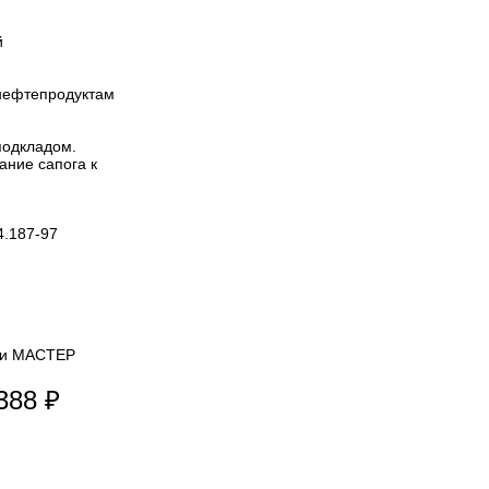
й
 нефтепродуктам
подкладом.
ание сапога к
4.187-97
ги МАСТЕР
388 ₽