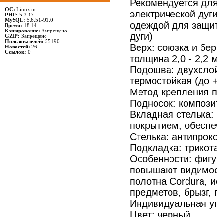
Рекомендуется для
ОС:
Linux m
электрической дуги
PHP:
5.2.17
MySQL:
5.6.51-91.0
одеждой для защит
Время:
18:14
Кэширование:
Запрещено
дуги)
GZIP:
Запрещено
Пользователей:
55190
Верх: союзка и бе
Новостей:
26
Ссылок:
0
толщина 2,0 - 2,2 
Подошва: двухслой
термостойкая (до +
Метод крепления п
Подносок: компози
Вкладная стелька:
покрытием, обеспе
Стелька: антипрок
Подкладка: трикот
Особенности: фиг
повышают видимост
полотна Cordura, 
предметов, брызг, 
Индивидуальная уп
Цвет: черный