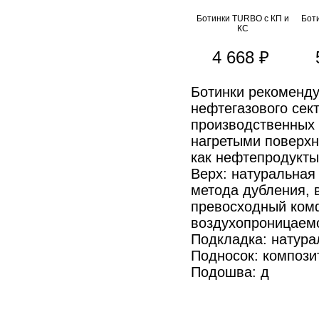
Ботинки TURBO с КП и
Бот
КС
4 668 ₽
Ботинки рекоменду
нефтегазового сек
производственных 
нагретыми поверхн
как нефтепродукты
Верх: натуральная 
метода дубления, 
превосходный комф
воздухопроницаем
Подкладка: натура
Подносок: компози
Подошва: д