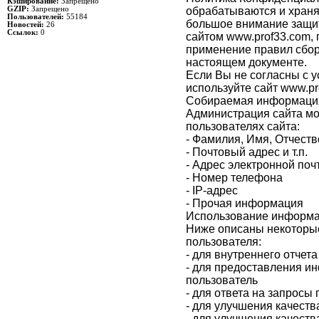
Кэширование:
Запрещено
обрабатываются и храня
GZIP:
Запрещено
Пользователей:
55184
большое внимание защи
Новостей:
26
Ссылок:
0
сайтом www.prof33.com, 
применение правил сбор
настоящем документе.
Если Вы не согласны с 
используйте сайт www.pr
Собираемая информаци
Администрация сайта м
пользователях сайта:
- Фамилия, Имя, Отчеств
- Почтовый адрес и т.п.
- Адрес электронной поч
- Номер телефона
- IP-адрес
- Прочая информация
Использование информ
Ниже описаны некоторы
пользователя:
- для внутреннего отчета
- для предоставления и
пользователь
- для ответа на запросы
- для улучшения качеств
- для улучшения качеств