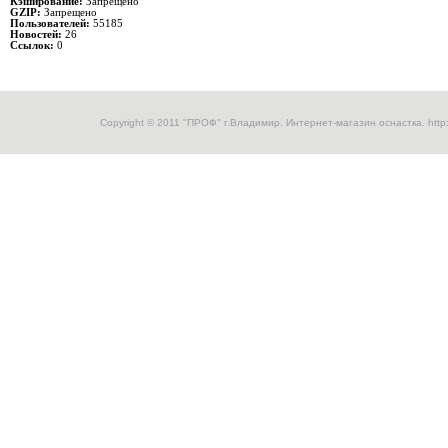
Кэширование:
Запрещено
GZIP:
Запрещено
Пользователей:
55185
Новостей:
26
Ссылок:
0
Copyright © 2011 "ПРОФ" г.Владимир. Интернет-магазин оснастка.
http