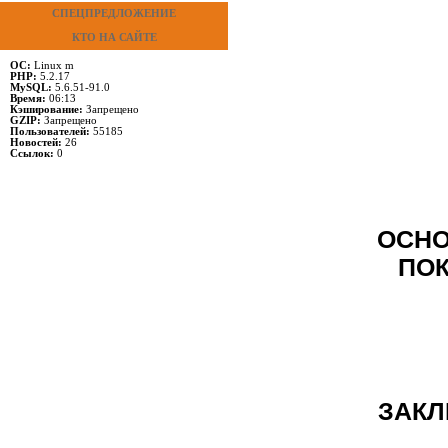
СПЕЦПРЕДЛОЖЕНИЕ
КТО НА САЙТЕ
ОС:
Linux m
PHP:
5.2.17
MySQL:
5.6.51-91.0
Время:
06:13
Кэширование:
Запрещено
GZIP:
Запрещено
Пользователей:
55185
Новостей:
26
Ссылок:
0
ОСНО
ПОК
ЗАКЛ